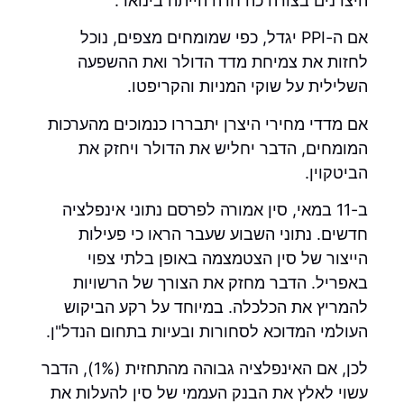
היצרנים בצורה כה חדה הייתה בינואר.
אם ה-PPI יגדל, כפי שמומחים מצפים, נוכל
לחזות את צמיחת מדד הדולר ואת ההשפעה
השלילית על שוקי המניות והקריפטו.
אם מדדי מחירי היצרן יתבררו כנמוכים מהערכות
המומחים, הדבר יחליש את הדולר ויחזק את
הביטקוין.
ב-11 במאי, סין אמורה לפרסם נתוני אינפלציה
חדשים. נתוני השבוע שעבר הראו כי פעילות
הייצור של סין הצטמצמה באופן בלתי צפוי
באפריל. הדבר מחזק את הצורך של הרשויות
להמריץ את הכלכלה. במיוחד על רקע הביקוש
העולמי המדוכא לסחורות ובעיות בתחום הנדל"ן.
לכן, אם האינפלציה גבוהה מהתחזית (1%), הדבר
עשוי לאלץ את הבנק העממי של סין להעלות את