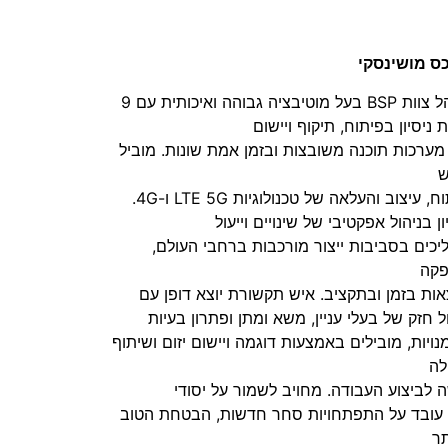
ס מושינסקי
על מוטיבציה גבוהה ואיכותית עם 9
 ניסיון בפיתוח, תיקוף ויישום
מערכות תוכנה משובצות ובזמן אמת שונות. מוביל
, עיצוב והעלאה של טכנולוגיות LTE 5G ו-4G.
ון בניהול אפקטיבי של שינויים וייעול
יכים בסביבות ייצור מורכבות ברחבי העולם,
קה
אות בזמן ובתקציב. איש תקשורת יוצא דופן עם
ל חזק של בעלי עניין, משא ומתן ופתרון בעיות
נויות, מובילים באמצעות דוגמה ויישום יזום ושיתוף
לה
 לביצוע העבודה. מחויב לשמור על יסודי
 עובד על התפתחויות סחר חדשות, הבטחת הטוב
תר