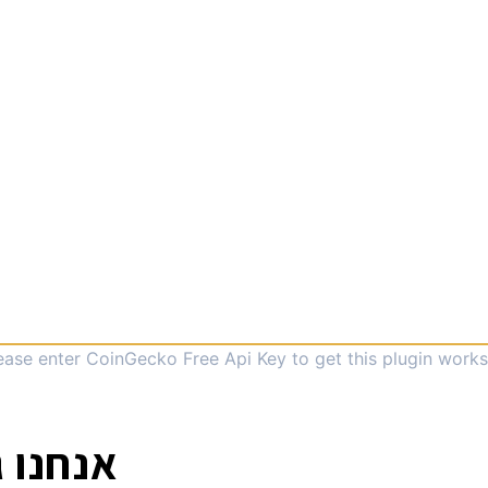
ease enter CoinGecko Free Api Key to get this plugin works.
אנחנו ג