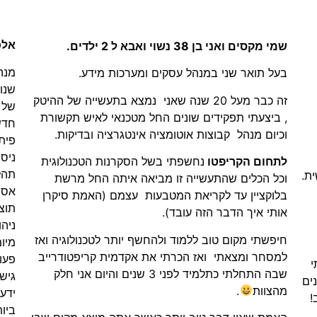
אלכ
שמי מקסים ואני בן 38 נשוי ואבא ל 2 ילדים.
מנהל צוות BSP ב
בעל תואר שני במנהל עסקים ומערכות מידע.
שנות
זה כבר מעל 20 שנה שאני נמצא בתעשייה של ההיטק
של 
, ביצעתי תפקידים שונים החל מטכנאי לאיש תקשורת
חדש
וכיום מנהל קבוצות אוטומציה אינטגרציה ובדיקות.
פיתוח
ניסי
לתחום הקריפטו
נחשפתי בשל הסקרנות הטכנולוגית
תהל
ת.
וכל הכלים שהתעשייה זו מביאה איתה החל מרשת
אספ
בלוקציין עד לקריאת המטבעות עצמם (האמת סיקרן
תוצ
אותי איך הדבר הזה עובד).
ניהו
חיפשתי מקום טוב ללמוד ולהחשף יותר לטכנולוגיה ואז
מיומ
למסחר ומצאתי ואז הכרתי את אקדמית קריפטודרייב
פעו
י
שבה התחלתי כתלמיד לפני 3 שנים והיום אני חלק
גישה
יחה כלכלית אמיתית.ב7 שנים
מהצוות
.
ידע
!
ביו