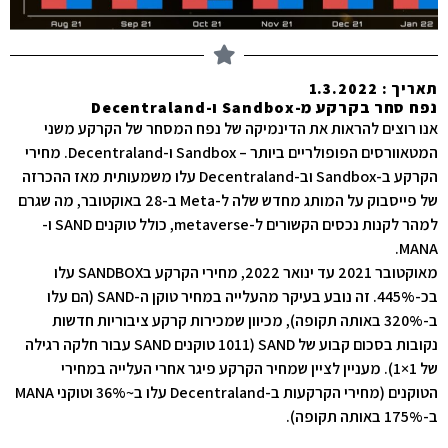
תאריך : 1.3.2022
נפח סחר בקרקע מ-Sandbox ו-Decentraland
אנו רוצים להראות את הדינמיקה של נפח המסחר של הקרקע משני
המטאוורסים הפופולריים ביותר – Sandbox ו-Decentraland. מחירי
הקרקע ב-Sandbox וב-Decentraland עלו משמעותית מאז ההכרזה
של פייסבוק על המותג מחדש שלה ל-Meta ב-28 באוקטובר, מה שגרם
למהר לקנות נכסים הקשורים ל-metaverse, כולל טוקנים SAND ו-
MANA.
מאוקטובר 2021 עד ינואר 2022, מחירי הקרקע בSANDBOX עלו
בכ-445%. זה נובע בעיקר מהעלייה במחיר טוקן ה-SAND (הם עלו
ב-320% באותה תקופה), מכיוון שמכירות קרקע ציבוריות חדשות
נקובות בסכום קבוע של SAND (1011 טוקנים SAND עבור חלקה רגילה
של 1×1). מעניין לציין שמחיר הקרקע פיגר אחרי העלייה במחירי
הטוקנים (מחירי הקרקעות ב-Decentraland עלו ב~36% וטוקני MANA
ב-175% באותה תקופה).