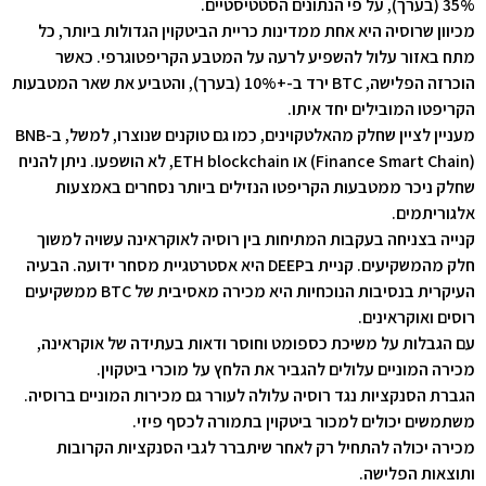
35% (בערך), על פי הנתונים הסטטיסטיים.
מכיוון שרוסיה היא אחת ממדינות כריית הביטקוין הגדולות ביותר, כל
מתח באזור עלול להשפיע לרעה על המטבע הקריפטוגרפי. כאשר
הוכרזה הפלישה, BTC ירד ב-+10% (בערך), והטביע את שאר המטבעות
הקריפטו המובילים יחד איתו.
מעניין לציין שחלק מהאלטקוינים, כמו גם טוקנים שנוצרו, למשל, ב-BNB
(Finance Smart Chain) או ETH blockchain, לא הושפעו. ניתן להניח
שחלק ניכר ממטבעות הקריפטו הנזילים ביותר נסחרים באמצעות
אלגוריתמים.
קנייה בצניחה בעקבות המתיחות בין רוסיה לאוקראינה עשויה למשוך
חלק מהמשקיעים. קניית בDEEP היא אסטרטגיית מסחר ידועה. הבעיה
העיקרית בנסיבות הנוכחיות היא מכירה מאסיבית של BTC ממשקיעים
רוסים ואוקראינים.
עם הגבלות על משיכת כספומט וחוסר ודאות בעתידה של אוקראינה,
מכירה המוניים עלולים להגביר את הלחץ על מוכרי ביטקוין.
הגברת הסנקציות נגד רוסיה עלולה לעורר גם מכירות המוניים ברוסיה.
משתמשים יכולים למכור ביטקוין בתמורה לכסף פיזי.
מכירה יכולה להתחיל רק לאחר שיתברר לגבי הסנקציות הקרובות
ותוצאות הפלישה.