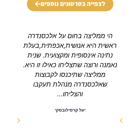
לצפייה בסרטונים נוספים
הי ממליצה בחום על אלכסנדרה
א
ראשית היא אנושית,אכפתית,בעלת
ומ
נתינה אינסופית ומקצועית. שנית
לל
נאמנה ורוצה שתצליחו כאילו זו היא.
ופר
ממליצה שתיכנסו לקבוצות
עד
שאלכסנדרה מנהלת תעקבו
והש
והצליחו...
כי
יעל קרסילובסקי
המד
כד