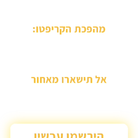
מהפכת הקריפטו:
בנק לאומי התחיל לאפשר בימים האחרונים
מסחר בקריפטו ואילו בנק ישראל כבר
מאפשר להפקיד מטבעות קריפטו לחשבון
ללא בעיות.
אל תישארו מאחור
בשידור החי אני אציג בפניכם את הסודות
הכי כמוסים שלי, אלו שמייצרים לי את
החופש הכלכלי שלי ואיך גם אתם יכולים
להיכנס לעולם הזה בלי למכור כליה או
לקחת הלווואה, בלי להסתכן באופן מיותר
הירשמו עכשיו