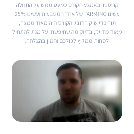
קריפטו. באמצע הקורס כמעט ממש על התחלה
עשינו FARMING של אחד המטבעות ועשינו 25%
תוך כדי שוק הדובי. הקורס היה מאוד ממצה,
מאוד מדויק, בדיוק מה שחיפשתי על מנת להתחיל
לסחור. ממליץ לכולכם והמון בהצלחה.