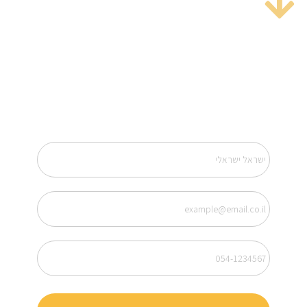
שריינו לכם מקום בוובינר, מס'
המקומות מוגבל (150) השאירו
פרטים עכשיו כדי להירשם