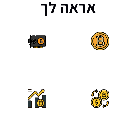
אראה לך
איך להרוויח כסף
איך להימנע ממילכוד
כאשר הקריפטו עולה
"מטבעות רפאים
או יורד
(סקאמר)״
זיהוי טרנדים חמים
ניהול סיכונים -
בעולם הקריפטו
לפעול כמשקיע חכם
ופוטנציאל המטבע
ולא כמהמר