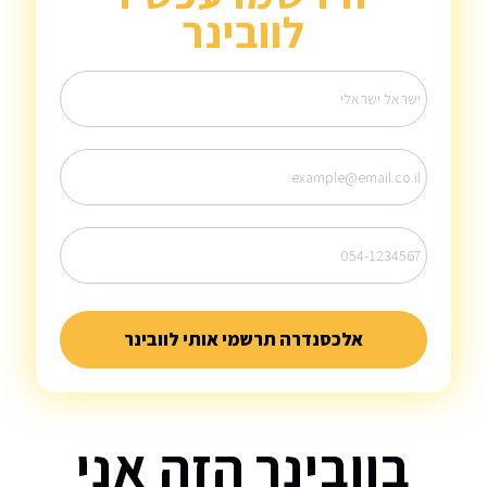
לוובינר
בוובינר הזה אני